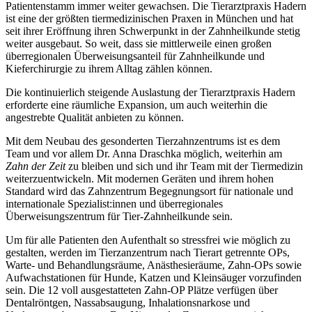
Patientenstamm immer weiter gewachsen. Die Tierarztpraxis Hadern
ist eine der größten tiermedizinischen Praxen in München und hat
seit ihrer Eröffnung ihren Schwerpunkt in der Zahnheilkunde stetig
weiter ausgebaut. So weit, dass sie mittlerweile einen großen
überregionalen Überweisungsanteil für Zahnheilkunde und
Kieferchirurgie zu ihrem Alltag zählen können.
Die kontinuierlich steigende Auslastung der Tierarztpraxis Hadern
erforderte eine räumliche Expansion, um auch weiterhin die
angestrebte Qualität anbieten zu können.
Mit dem Neubau des gesonderten Tierzahnzentrums ist es dem
Team und vor allem Dr. Anna Draschka möglich, weiterhin am
Zahn der Zeit
zu bleiben und sich und ihr Team mit der Tiermedizin
weiterzuentwickeln. Mit modernen Geräten und ihrem hohen
Standard wird das Zahnzentrum Begegnungsort für nationale und
internationale Spezialist:innen und überregionales
Überweisungszentrum für Tier-Zahnheilkunde
sein.
Um für alle Patienten den Aufenthalt so stressfrei wie möglich zu
gestalten, werden im Tierzanzentrum nach Tierart getrennte OPs,
Warte- und Behandlungsräume,
Anästhesieräume, Zahn-OPs
sowie
Aufwachstationen für Hunde, Katzen und Kleinsäuger vorzufinden
sein. Die 12 voll ausgestatteten Zahn-OP Plätze verfügen über
Dentalröntgen, Nassabsaugung, Inhalationsnarkose und